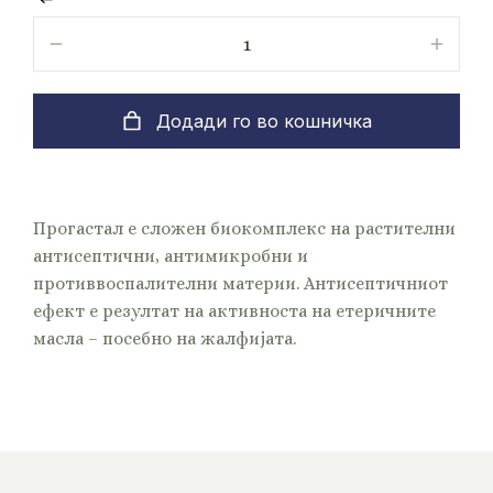
Додади го во кошничка
Прогастал е сложен биокомплекс на растителни
антисептични, антимикробни и
противвоспалителни материи. Антисептичниот
ефект е резултат на активноста на етеричните
масла – посебно на жалфијата.