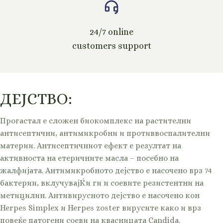
24/7 online
customers support
ДЕЈСТВО:
Прогастал е сложен биокомплекс на растителни
антисептични, антимикробни и противвоспалителни
материи. Антисептичниот ефект е резултат на
активноста на етеричните масла – посебно на
жалфијата. Антимикробното дејство е насочено врз 74
бактерии, вклучувајЌи ги и соевите резистентни на
метицилин. Антивирусното дејство е насочено кон
Herpes Simplex и Herpes zoster вирусите како и врз
повеќе патогени соеви на квасницата Candida.