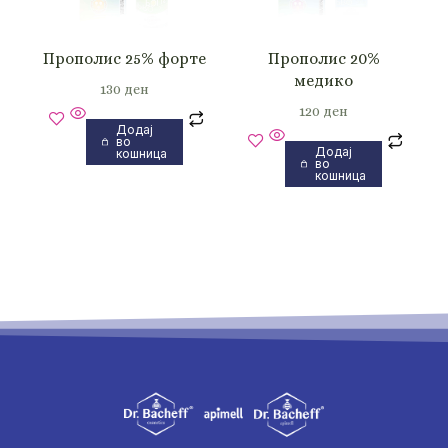
Прополис 25% форте
Прополис 20%
медико
130
ден
120
ден
Додај
во
Додај
кошница
во
кошница