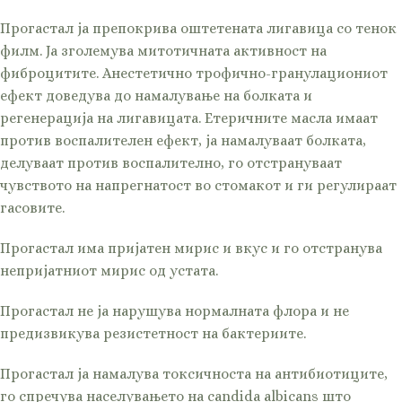
Прогастал ја препокрива оштетената лигавица со тенок
филм. Ја зголемува митотичната активност на
фиброцитите. Анестетично трофично-гранулациониот
ефект доведува до намалување на болката и
регенерација на лигавицата. Етеричните масла имаат
против воспалителен ефект, ја намалуваат болката,
делуваат против воспалително, го отстрануваат
чувството на напрегнатост во стомакот и ги регулираат
гасовите.
Прогастал има пријатен мирис и вкус и го отстранува
непријатниот мирис од устата.
Прогастал не ја нарушува нормалната флора и не
предизвикува резистетност на бактериите.
Прогастал ја намалува токсичноста на антибиотиците,
го спречува населувањето на candida albicans што