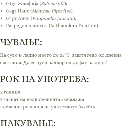
0.1gr Жалфија (
Salviae off.
);
0.6gr Нане (
Menthae Piperitae
);
0.4gr Анис (
Pimpinella Anisum
);
Разреден алкохол (Aethanolum Dilutum).
ЧУВАЊЕ:
На суво и ладно место до 25°С, заштитено од дневна
светлина. Да се чува надвор од дофат на деца!
РОК НА УПОТРЕБА:
5 години
втиснат на надворешната амбалажа
последна ревизија на упатството 04/2015
ПАКУВАЊЕ: