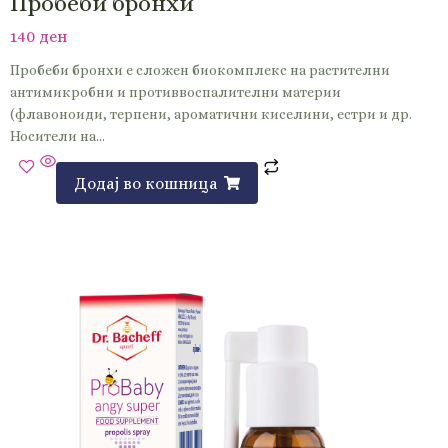
Пробеби бронхи
140
ден
Пробеби бронхи е сложен биокомплекс на растителни
антимикробни и противвоспалителни материи
(флавоноиди, терпени, ароматични киселини, естри и др.
Носители на…
Додај во кошница