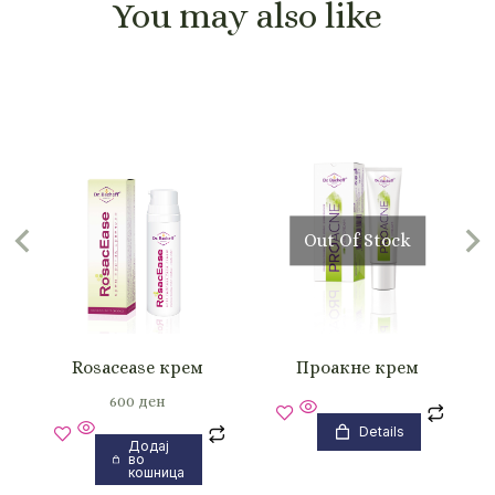
You may also like
Out Of Stock
Rosacease крем
Проакне крем
600
ден
Details
Додај
во
кошница