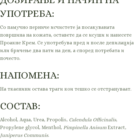
УПОТРЕБА:
Со памучно перниче исчистете ја посакуваната
површина на кожата, оставете да се исуши и нанесете
Проакне Крем. Се употребува пред и после депилација
или бричење два пати на ден, а според потребата и
почесто.
НАПОМЕНА:
На ткаенини остава траги кои тешко се отстрануваат.
СОСТАВ:
Alcohol, Aqua, Urea, Propolis,
Calendula Officinalis
,
Propylene glycol, Menthol,
Pimpinella Anisum
Extract,
Juniperus Communis
.