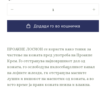
Додади го во кошничка
ПРОАКНЕ ЛОСИОН се користи како тоник за
чистење на кожата пред употреба на Проакне
Крем. Го отстранува најповршниот дел од
кожата, го ослободува пилосебацелниот канал
на лојните жлезди, ги отстранува масните
лушпи и вишокот на маснотии од кожата, а во
исто време ја прави кожата нежна и влажна.